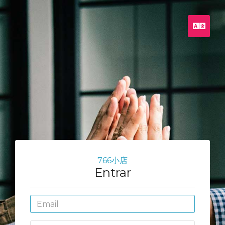
Port
766小店
Entrar
Email