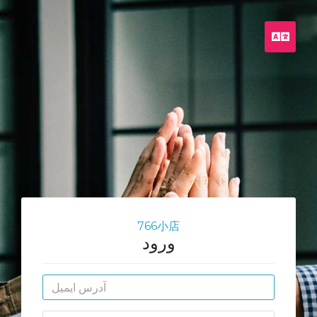
Pers
766小店
ورود
آدرس
ایمیل