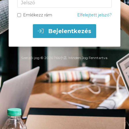
Jelszó
Emlékezz rám
Elfelejtett jelszó?
Bejelentkezés
Szerzői jog © 2026 766小店. Minden Jog Fenntartva.