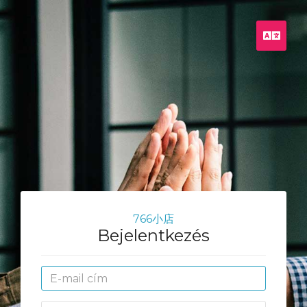
Magy
766小店
Bejelentkezés
E-
mail
cím