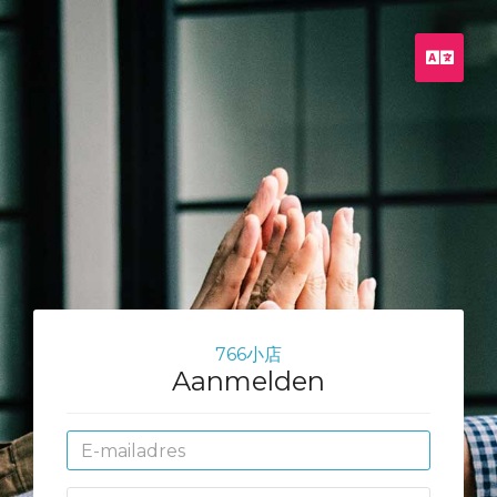
Nede
766小店
Aanmelden
E-
mailadres