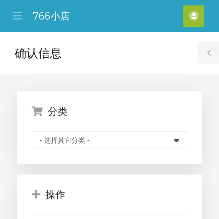
766小店
se
Mobile
账
ile
Menu
户
nu
管
确认信息
T
理
S
分类
操作