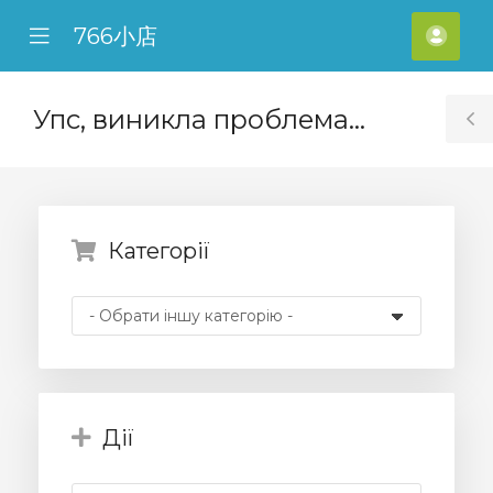
766小店
se
Mobile
Акка
ile
Menu
nu
Упс, виникла проблема...
T
S
Категорії
Дії