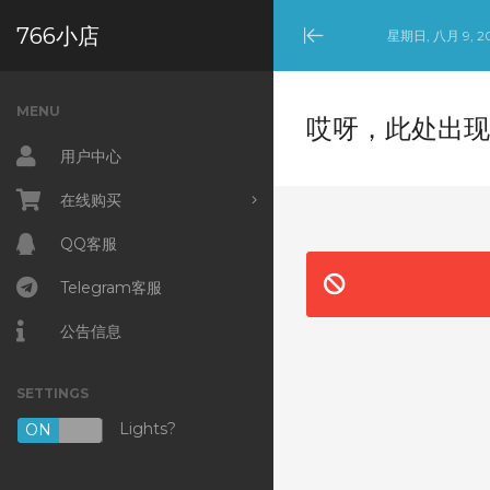
766小店
星期日, 八月 9, 2
Minimize
Menu
MENU
哎呀，此处出现
用户中心
在线购买
浏览全部
QQ客服
Telegram客服
公告信息
SETTINGS
Lights?
ON
OFF