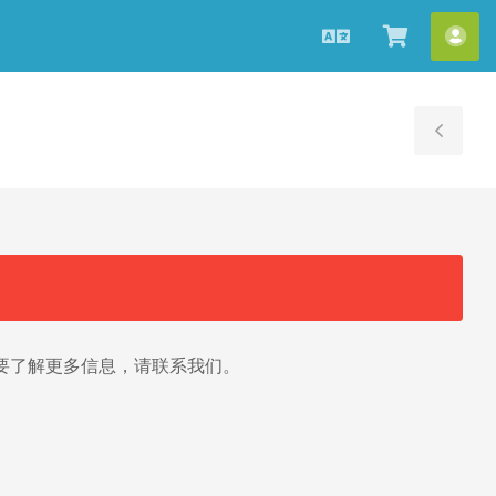
中
查
账
文
看
户
购
管
物
理
Tog
车
Sid
要了解更多信息，请联系我们。