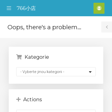
766小店
se
Mobile
Účet
ile
Menu
nu
Oops, there's a problem...
T
S
Kategorie
Actions