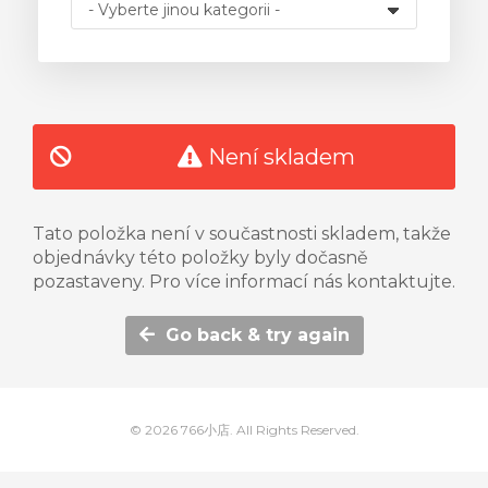
t
Není skladem
Tato položka není v součastnosti skladem, takže
objednávky této položky byly dočasně
pozastaveny. Pro více informací nás kontaktujte.
Go back & try again
© 2026 766小店. All Rights Reserved.