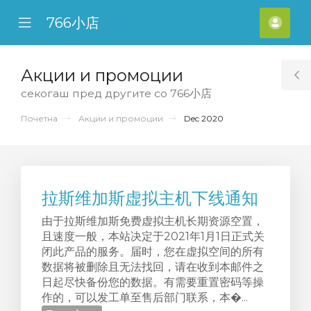
766小店
se
Mobile
Ваш
ile
Menu
смет
nu
Акции и промоции
T
секогаш пред другите со 766小店
S
Почетна
Акции и промоции
Dec 2020
拉斯维加斯虚拟主机下线通知
由于拉斯维加斯免费虚拟主机长期资源空置，
且速度一般，本站决定于2021年1月1日正式关
闭此产品的服务。届时，您在虚拟空间的所有
数据将被删除且无法找回，请在收到本邮件之
日起尽快备份您的数据。有需要重置密码等操
作的，可以发工单至售后部门联系，本�...