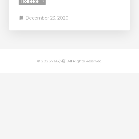
Повеќе
увачка
ка
December 23, 2020
© 2026 766小店. All Rights Reserved.