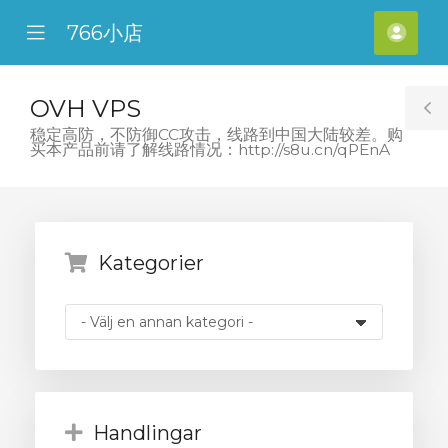
766小店
se
Mobile
Kont
ile
Menu
nu
OVH VPS
T
稳定高防，不防御CC攻击，线路到中国大陆较差。购
买本产品前请了解线路情况：http://s8u.cn/qPEnA
S
Kategorier
Handlingar